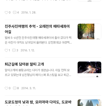
별일은 없었지만 지진 때문에 연기되었던 연수 날짜에 맞
무 추워서 ㅠ_ㅠ 색의 깊이고 뭐고 빨리 인증샷만 한장 찍
춰서 지진이 오는건 대체 무슨 경우일까요.)
고 탈출. 그 와중에 와이프 사진 ㅋㅋㅋㅋㅋㅋㅋ 이번 여행
작성시간
0
4
2016. 1. 28.
은 정말 추억사진을 많이 찍어온 듯.
진주사진여행의 추억 - 오래전의 메타세콰이
어길
글 내용
벌써 5-6년전 진주사진여행 메타세콰이어 출사 갔다가 찍
은 사진이 아직도 남아있어 올려본다. 삼천포대교 야경찍
으러 갔다가 당시 방장에게 스카웃제의를 받아서 가입했던
작성시간
1
3
2016. 1. 12.
진주사진여행. 2009년 한해는 정말 하루가 멀다하고 사람
들을 만나고 사진을 찍고 그랬었다. 그때도 사진은 꽤 찍는
편이었기에 이래저래 사람들에게 인정도 받았고 (물론 다
퇴근길에 담아본 말띠 고개
른 사람들과 다른 사진을 찍었기에 배척 당한 경우도 많다
글 내용
말띠고개에 봉황교라는 다리가 생겼습니다. 사실 전혀 모
ㅋ) 한국사진작가협회 입회 점수 많이 쌓았다고 자랑하는
르고 있었는데 남진형님의 페이스북 포스팅을 보고 퇴근길
사람이 있어서 몇달동안 작가협회 공모전에 사진 보내서
에 한번 들러보았습니다. (남진형님께서 진주의 아기자기
입회점수 다 채워버린 적도 있다 ㅋㅋㅋㅋ 2주에 한번 사
한 야경 포인트를 많이 개척해 놓으셨더라구요. 소위 강남
람들과 출사다니는게 그렇게 즐거웠는데 어느 순간부턴가
작성시간
0
8
2014. 3. 11.
진포인트라고 불리는 곳이 꽤 많이 생겨났습니다^^) 차에
시들시들해지더니 혼자 사진찍는게 좋아졌더랬다. 이제 클
서 내리면 바로 찍을 수 있고 사진 찍기도 좋은 곳이라 야경
럽 사람 중 만나는건 태선이 형을 비롯한 아주 소..
연습하시는 분들께 추천해드리고 싶네요^^ 무엇보다 차량
도쿄도청의 낮과 밤, 모리야마 다이도, 도쿄바
통행량이 많아 궤적을 예쁘게 담을 수 있습니다. 이곳은 풀