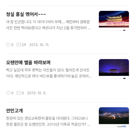
장에 가까운 사진이 만들어낸 결과물이다. 아무래도 빛이
아예 없는 곳으로 가기는 힘들다보니 별이 드문드문. 없는
청실 홍실 엮어서~~~
별을 좀 많아 보이게 하려고 별궤적을 두껍게 찍었더니 사
글 내용
진이 많이 둔탁해보인다. 아무래도 이곳에서 맘에 드는 사
아 참 빈곤합니다. 이 아이디어의 부재.... 예전부터 광화문
진을 찍으려면 6-7시간 정도의 작업이 필요할 듯.
사진 한번 찍어보겠다고 벼르다가 지난 2월 류가헌에서 개
인전 오프닝 마치고 돌아가는 길에 드디어 한번 담아보았
습니다. 매직타임도 훌쩍 지나버리고 날이 너무 추워 사람
작성시간
0
29
2013. 10. 11.
들은 없고(사람이 많으면 1-2초 정도의 노출로 사람들 담
으려고 했거든요).... 이래저래 사진 찍기는 참 안좋은 날이
었는데 예전에 궤적색깔로 사진을 담았던게 기억나 로우
오랜만에 별을 바라보며
앵글로 궤적 속에 광화문을 넣어 봤습니다. 뭐 작업의도는
글 내용
그랬죠. 파란색과 붉은색 궤적이 태극기의 청, 홍을 상징한
찍고 싶은데 자주 못찍는 사진들이 있다. 별사진과 산사진
다고 ㅋㅋ(물론 색의 아래위가 뒤바뀌긴 했지만요 ㅋ) 그때
이다. 개인적으로 워낙 버드뷰를 좋아하기에 높은 곳에서
찍고는 꽤 괜찮아 보였는데 몇달 지나고 보니 참 빈곤한 관
찍는 사진 또한 참 좋아하지만 등산을 갈 시간도 체력도 부
념의 표현으로 밖에 보이지 않는군요 ㅋㅋㅋㅋㅋㅋ 에구....
족해 산사진은 몇년째 스톱 상태다. 별사진은 뭔가 대단한
작성시간
0
0
2013. 10. 5.
학교 사진 연작도 한계..
작품을 건져보겠다고 찍어본 적은 없다. 사실 그동안 찍어
온 별사진이라는게 그리 임펙트가 있지는 않았기에.... 단지
별을 찍는 동안 함께한 사람들과 나누는 얘기들, 그 분위기
안민고개
가 좋았다. 이는 내가 술 자체보다 술자리를 좋아하는 이유
글 내용
와 같다. 별사진을 자주 찍지 못하는 이유는 겁이 많기 때문
창원에 있는 경남교육청에 출장을 다녀왔다. 그러고보니
이다. 깊은 저녁에 불빛이 드문 곳에서 촬영해야하기 때문
창원 출장은 참 오랜만인듯. 2010년 이후로 처음인가? 안
에 혼자서 촬영을 한다는 것이 참 어렵다. 그래서 자주 가지
민고개 야경을 마지막으로 찍었던 것도 그 즈음이었던 것