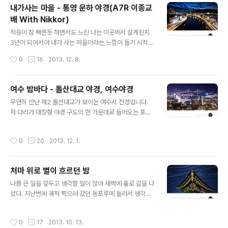
않은 건 학교 앞 백화점에서 무릎꿇고 앉아 사진 찍고 있으
내가사는 마을 - 통영 운하 야경(A7R 이종교
니 또 무슨 해괴한 짓을 하는가 싶어 쳐다보고 가는 제자들
배 With Nikkor)
ㅋㅋㅋ
글 내용
적응이 참 빠른듯 하면서도 느린 나는 이곳에서 살게된지
3년이 되어서야 내가 사는 마을이라는 느낌이 들기 시작했
다. 통영이 점점 내 삶 속으로 들어오고 있다. 작년에 제대
작성시간
0
16
2013. 12. 8.
로 담지 못한 통영대교 야경을 다시 찍어봐야지 하고 생각
했지만 에너지 파동으로 인해 조명이 들어오지 않아 제대
로된 야경을 구경할 수 없었다. (요즘 진주성 사진을 찍지
여수 밤바다 - 돌산대교 야경, 여수야경
못하고 있는 것도 같은 이유.) 대교 앞에 사는 처이모님께
글 내용
우연히 만난 제2 돌산대교가 보이는 여수시 전경입니다.
조명이 들어오는지를 물어 참 오랜만에 찍게된 야경. 날이
저 다리가 대칭형 야경 구도의 한 가운데로 들어오는 포인
그리 좋지는 않았지만 지난 번에 찍은 사진보다는 맘에 드
트가 있다고 들었는데 잠시 들렀던 터라 그냥 보이는대로
는 편이다. 때마침 운하에 배들이 좀 왔다갔다해서 청실 홍
찍고 왔어요^^ 돌산 공원에서 바라본 돌산대교 야경입니
실을 엮어주었으면 좋았을 것이나 배 드나드는 시간이 아
작성시간
0
20
2013. 12. 1.
다. 워낙 유명해서 한번쯤은 보셨을 것 같아요^^ 이 구도는
니었으니 어쩔 수가 없는 것. A7R의 장노출 테스트도 겸해
뭔가를 만들어낼 수 있을 것 같았는데 시간도 없고 제가 너
서 나가본 출사. 야경에서의 디테..
무 오래 찍고 있으면 이 배경으로 사진 찍고 하시는 분들께
처마 위로 별이 흐르던 밤
폐끼치는 것 같아 빨리 철수한 관계로 완성은 못했어요^^
글 내용
주말에 잠깐 여수에 다녀왔습니다. 예전에도 한번 가본 적
나름 큰 일을 앞두고 생각할 일이 많아 새벽에 홀로 길을 나
이 있지만 야경은 제대로 보지 못했거든요. 와이프가 여수
섰다. 지난번에 궤적 찍으러 갔던 동포루에 들러서 생각했
밤바다 노래를 불러서...^^ 우연히 만난 제2 돌산 대교가 보
던 구도의 별궤적을 돌려놓고 앞으로의 일에 대한 이런 저
이는 여수 야경도 너무 아름다웠구요. 돌산대교 야경은 소
런 구상을 혼자 좀 하다보니 이런 결과물이.... 별궤적사진
작성시간
0
17
2013. 10. 13.
문으로만 들었는데 실제로 보..
은 찍고나면 참 허무하기만 한게.... 이 한장이 4시간 400