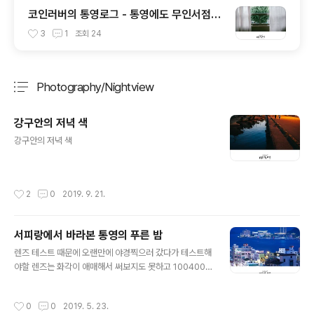
코인러버의 통영로그 - 통영에도 무인서점이
생기다니 이게 가능할까 싶은 공간 너의 책임
3
1
조회
24
Photography/Nightview
분류 전체보기
주요 글 목록
강구안의 저녁 색
글 내용
강구안의 저녁 색
작성시간
2
0
2019. 9. 21.
서피랑에서 바라본 통영의 푸른 밤
글 내용
렌즈 테스트 때문에 오랜만에 야경찍으러 갔다가 테스트해
야할 렌즈는 화각이 애매해서 써보지도 못하고 100400G
M으로 몇컷찍다 돌아왔다. 통영의 푸른 밤은 참 아름답지
만 언제나 친숙함보다는 낯선 느낌으로 다가온다.
작성시간
0
0
2019. 5. 23.