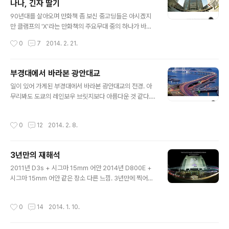
나나, 긴자 딸기
프레임에 50mm 화각이 딱 적당한 곳입니다. 렌즈 바리바
글 내용
리 챙겨 갈 필요 없이 삼각대 카메라, 렌즈 하나, 릴리즈만
90년대를 살아오며 만화책 좀 보신 중고딩들은 아시겠지
챙겨가세요. (저는 아무 생각없이 다녀오느라 렌즈를 안챙
만 클램프의 'X'라는 만화책의 주요무대 중의 하나가 바로
겨 85mm로 찍었네요. 그래서 화각이 좀 답답합니다.)
도쿄 도청이지요. 저곳의 지하에 미래를 읽는 무녀가 살고
작성시간
0
7
2014. 2. 21.
있다는 설정이었는데 그림으로만 보던 그 건물을 실제로
보니 감개무량했습니다 ㅋㅋ 도쿄도청의 압도적인 규모도
규모지만 조형미가 상당히 뛰어나서 야경을 찍으면 참 좋
부경대에서 바라본 광안대교
겠다 싶었는데 (다들 도쿄도청 전망대만 생각하셔서 인지
글 내용
일이 있어 가게된 부경대에서 바라본 광안대교의 전경. 아
이 구도로 찍은 분은 안계시더라구요.) 지난 1월에 들렀을
무리봐도 도쿄의 레인보우 브릿지보다 아름다운 것 같다.
때는 개인 일정이 아니다보니 생각만하고 담지는 못했었습
세계 어디에 내놔도 밀리지 않을 부산의 야경.
니다. 그게 너무 아쉬워서 도쿄에 다시 날아가 야경을 찍고
왔습니다~ 생각했던 곳에 조명이 다 안들어와 조금 아쉽기
작성시간
0
12
2014. 2. 8.
는 했지만 참 아름다운 야경이었어요^^ 야경 하나 찍으러
도쿄까지 날아가는 이 정성 ㅋ (농담입니다..
3년만의 재해석
글 내용
2011년 D3s + 시그마 15mm 어안 2014년 D800E +
시그마 15mm 어안 같은 장소 다른 느낌. 3년만에 찍어본
같은 곳의 사진은 같은 듯 하면서도 다른 느낌이다. 일단 샤
넬 모델은 3년전이 좋았네. 저 여자애 이름이 바바라 팔빈
작성시간
0
14
2014. 1. 10.
이었던가? 방한했을 때 난리가 났던 것 같은데... 2014년
모델은 누군지 전혀 모르겠다. 3년전이나 지금이나 변하지