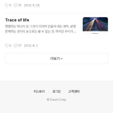
못한다. 하지만 더 중요한 이유는 별사진의 가장 컸던 즐거
같은데.... 어쨌든 힘들게 창원까지 왔는데 참새가 방앗간을
작성시간
0
19
2013. 9. 25.
움인 사람들과의 교류가 ..
그냥 지나갈 수 있겠는가? 몇분 안되는 거리를 달려가서 가
볍게 한컷 찍고 왔다. D800E를 가지고 왔더라면 좋았을
것을 요즘은 리뷰때문에 갤럭시NX만 가지고 다니던 터라
Trace of life
모처럼 만난 야경 포인트가 참 아쉽게 느껴졌다. (이건 갤럭
글 내용
시NX가 모자란 카메라라서가 아니라 D800E가 야경에서
명멸하는 하나의 빛 그것이 이어져 만들어 내는 궤적. 분명
워낙 압도적 화질을 보여주기 때문에 느낀 아쉬움) 일몰각
존재하는 것이되 눈으로는 볼 수 없는 것. 하지만 우리가 이
도 맞지 않는 계절이고..... 그래도 핸드폰 같은 카메라를 삼
시대를 치열하게 살아갔다는 증거. 나 역시 저 빛줄기 중의
각대에 세워놓고 사진찍으니 사람들 눈에는 신기해보였는
하나. 누구보다 치열하게 달려가고 있을 터이다.
작성시간
0
17
2013. 8. 1.
지 이것 저것 많이들 물어..
더보기
의안내
티스토리
로그인
고객센터
© Daum Corp.