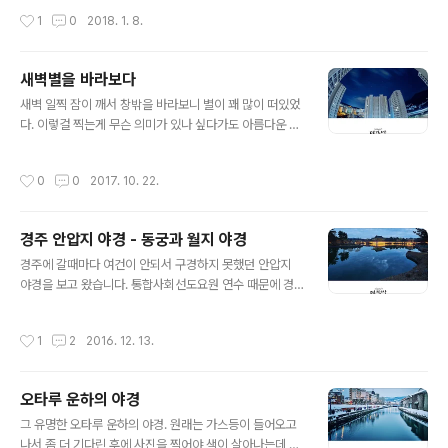
이니 타이밍을 놓쳐버렸네요. 그래도 수면이 잔잔해서 반
작성시간
1
0
2018. 1. 8.
영은 꽤 괜찮게 나왔습니다. 오랜만에 포인트 야경을 찍고
있으니 마음이 평온해지는 것 같았습니다. 가끔은 별 고민
없이 셔터를 누르는 것도 괜찮네요.
새벽별을 바라보다
글 내용
새벽 일찍 잠이 깨서 창밖을 바라보니 별이 꽤 많이 떠있었
다. 이렇걸 찍는게 무슨 의미가 있나 싶다가도 아름다운 것
을 보고 찍지 않는다면 그 또한 넌센스인 것 같아 몇컷 찍어
뒀다.
작성시간
0
0
2017. 10. 22.
경주 안압지 야경 - 동궁과 월지 야경
글 내용
경주에 갈때마다 여건이 안되서 구경하지 못했던 안압지
야경을 보고 왔습니다. 통합사회선도요원 연수 때문에 경
주까지 갔는데 수업이 너무 빡빡해서 아무것도 못보고 오
는게 화가 나더라구요. 그래서 저녁 식사를 거르고 안압지
작성시간
1
2
2016. 12. 13.
야경을 후다닥 찍고 왔어요^^ 날씨는 흐렸지만 따듯하고
바람도 없는 날이라 반영은 꽤 깨끗하게 나오더군요^^ 날
이 좋아서인지 정말 많은 분들이 야경을 구경하러 나오셨
오타루 운하의 야경
더군요. 삼각대 펴고 찍는 진사님들은 몇 안되고 다들 핸드
글 내용
폰으로 그 순간을 즐기고 계셨어요^^ (찍는 도중 갑자기 반
그 유명한 오타루 운하의 야경. 원래는 가스등이 들어오고
영이 흐려져서 왜그러지 했더니 진도 3.3의 지진이 ㅜ_ㅜ
나서 좀 더 기다린 후에 사진을 찍어야 색이 살아나는데 너