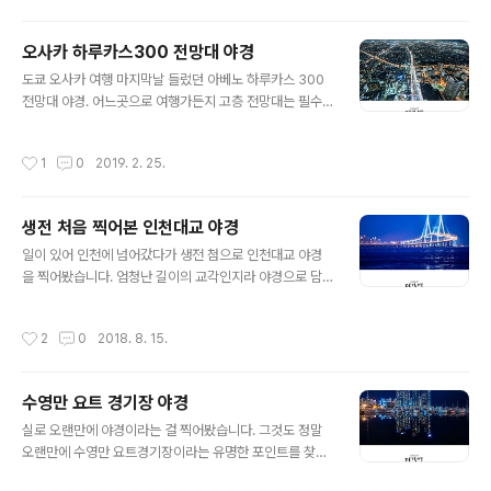
오사카 하루카스300 전망대 야경
글 내용
도쿄 오사카 여행 마지막날 들렀던 아베노 하루카스 300
전망대 야경. 어느곳으로 여행가든지 고층 전망대는 필수
코스로 넣는 편인데 여태껏 가봤던 곳들 중 가장 멋졌던 것
같다.
작성시간
1
0
2019. 2. 25.
생전 처음 찍어본 인천대교 야경
글 내용
일이 있어 인천에 넘어갔다가 생전 첨으로 인천대교 야경
을 찍어봤습니다. 엄청난 길이의 교각인지라 야경으로 담
으니 스케일이 남다르더군요. 인천대교 촬영 포인트로 알
려진 곳은 여러군데인데 저는 이 포인트가 제일 좋은 것 같
작성시간
2
0
2018. 8. 15.
았습니다. 송도 신도시를 다리위로 올려놓고 외곽의 경계
를 긋는 듯한 인천대교의 모습이 참 멋지더군요.
수영만 요트 경기장 야경
글 내용
실로 오랜만에 야경이라는 걸 찍어봤습니다. 그것도 정말
오랜만에 수영만 요트경기장이라는 유명한 포인트를 찾아
서. 원래는 매직타임 때 찾아가려했는데 가족과 함께 움직