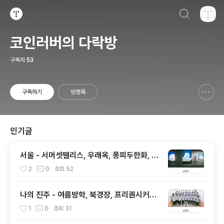
검색하기
티스토리
코인러버의 다락방
구독자
53
구독하기
방명록
신고하기 레이어
열기
인기글
서울 - 서머셋팰리스, 우래옥, 퐁피두한화, 스
물트론스텔레, 안덕, 위아마틴파
2
0
조회
52
나의 진주 - 여름방학, 북경장, 프리퀀시커피,
말띠고개, 책강, 다원, 피베리진주
1
0
조회
31