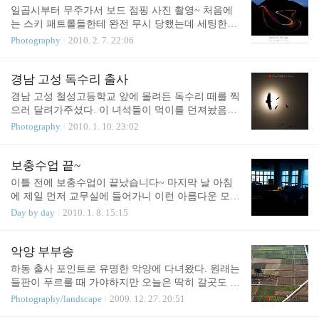
전만 생각해서 작은 삼각대만 챙겨갔더니..... 공사 때
일곱시부터 무주가서 보드 점핑 사진 촬영~ 처음에
문에 내려갈 수도 없었고 난간이 너무 높아 삼각대는
는 스키 패트롤들한테 완전 무시 당했는데 세팅한다
사용 못했다는...... 어쨌든 순천만은 언제 어느때 들
고 200VR 꺼내서 몇컷 찍으니 달라지는 대우.........
Photography
2010. 2. 7. 22:06
리더라도 항상 아름다운 모습만 보여준다. 진주에서
역시 비싼거 들고 다녀야 무시를 안당하는건가 ㅡ_
한시간 거리에 이런 곳이 있다는 건 정말 행복한 일~
ㅡ;;;;; D3의 밧데리믿고 3칸에서 충전을 안하고 갔더
니 자굴산 궤적 찍을때 밧데리 아웃되서(처음 있는
경남 고성 독수리 출사
일이라 정말....) 한컷 밖에 못찍었다 ㅠ_ㅠ 하긴 오늘
경남 고성 철성고등학교 앞에 몰려든 독수리 떼를 찍
점핑 장면을 연사로 몇장을 찍었는데..... D3 잘못이
으러 달려가주셨다. 이 녀석들이 먹이를 던져놨음에
아니라 내 잘못이지. D3 + 200VR의 성능을 완전 제
도 경계를 풀지 않아 찍기를 포기 하고 있었는데 차
Photography
2010. 1. 10. 23:02
대로 느낀 오늘의 출사. D3의 3D 트래킹 기능은 절대
타고 떠나려하니 내려와주는 멋진 퍼포먼스를.... ㅡ_
무적이었다. 그냥 찍어도 핀나간 사진이 없었다
ㅡ;;; 맹금류라는 이름이 아깝게 뒤에서 쫓아다녀도
능............ 멋지게 점핑하던 보더님~ 기량이 대단해
뒤뚱뒤뚱 거리며 도망만 가더라는... 200mm + 1.4 컨
보충수업 끝~
서 남자인줄 알았는데 목소리로 여자인줄 알았
버터의 성능실험이었는데 연사와 3D트레킹은 써볼
이틀 전에 보충수업이 끝났습니다~ 마지막 날 아침
다.........
생각도 안했다는 후문이....(D3은 대체 왜쓰는거냐?)
에 제일 먼저 교무실에 들어가니 이런 아름다운 모습
이.... 아침 햇살을 받아 빛나는 저의 풀잎이 ㅋㅋ 5년
Day by day
2010. 1. 8. 15:15
동안 변함없이 이곳에서 까딱이고 있어주었군요. 남
해제일고를 떠나면 여러가지가 아쉽겠지만 무엇보다
일출과 일몰의 멋진 모습이 제일 그리울겁니다. 서울
악양 부부송
도 다녀오고 하느라 포스팅이 좀 늦었네요. 궁극의
하동 출사 포인트로 유명한 악양에 다녀왔다. 원래는
렌즈를 업어오느라 ㅋㅋ
들판이 푸르를 때 가야하지만 오늘은 딱히 갈곳도 없
고 해서 ㅋㅋ 역시 황량한 들판에.... 연무까지 심해주
Photography/landscape
2009. 12. 27. 20:51
셔서 원본은 정말 보잘 것 없다. ㅠ_ㅠ 어쨌든 오늘