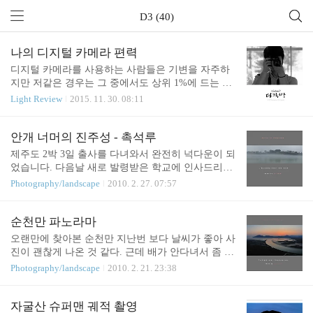
D3 (40)
나의 디지털 카메라 편력
디지털 카메라를 사용하는 사람들은 기변을 자주하
지만 저같은 경우는 그 중에서도 상위 1%에 드는 기
변병자가 아니었나 싶습니다. 간만에 생각이 나서 카
Light Review
2015. 11. 30. 08:11
메라와 함께 찍은 셀카를 정리하다보니 많은 카메라
들과 찍은 사진이 실종상태네요. (반정도 밖에 남아
있지 않아요 ㅠ_ㅠ 정리 좀 잘해둘걸) 그나마 남아 있
안개 너머의 진주성 - 촉석루
는 사진만 나열해도 꽤 되는걸 보니 그동안의 기변병
제주도 2박 3일 출사를 다녀와서 완전히 넉다운이 되
이 얼마나 심각했는지 보입니다 ㅋㅋ 2005년에 임용
었습니다. 다음날 새로 발령받은 학교에 인사드리러
되고 나서는 필름카메라를 사용했기에 DSLR에 대한
가려 집을 나서는데 성일이 형한테서 전화가 왔더군
Photography/landscape
2010. 2. 27. 07:57
거부감이 있었습니다. 물론 쓸만한 DSLR은 가격이
요~ '진주성에 안개껴서 죽인다~' 양복을 입은채로
꽤 나갔던 시절이기도 하구요. 하지만 그 당시에도
카메라와 삼각대를 안고 달렸습니다. 말끔한 모습 보
(철저하게 서브개념이었긴 하지만) 하이엔드 디카를
여드리려고 오랜만에 꺼내 입은 정장은 비에 젖어 엉
순천만 파노라마
사용하긴 했어요. 제가 처음 사용한 디지털 카메라는
망이 되어버렸지만 보기 힘든 진주성의 모습을 카메
오랜만에 찾아본 순천만 지난번 보다 날씨가 좋아 사
올림푸스 C2였고 그 뒤로 캐논 익서스V2, 소니 F..
라로 담아 냈다는게 기쁘기만한 하루였네요. 덧 - 학
진이 괜찮게 나온 것 같다. 근데 배가 안다녀서 좀 안
교를 옮기고 또 적응하는 일은 쉬운게 아닌 것 같습
습.... 용산 전망대까지 가는 길이 예전에는 계단으로
Photography/landscape
2010. 2. 21. 23:38
니다. 가슴 한켠이 휑한 느낌이 들고 힘들어 괜스레
만 되어 있었는데 그 옆에 편하게 가는 길을 만들어
짜증을 많이 내게되네요. 상진이형 미안합니다.
놔서 예전보다는 쉽게 접근할 수 있었다. 전망대도
새로 단장을 했는데 난간 밑에 내려 갈 수 있었던 예
자굴산 슈퍼맨 궤적 촬영