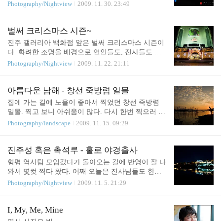
교.... 조명이 왠지 좀 어설픈게 예전 명성을 되찾긴
Photography/Nightview
2009. 11. 30. 23:49
힘들지도 모르겠지만 그래도 예전의 밋밋하던 모습
이 비한다면..... 야자감독 마치고 집에오다가 찍은 한
컷. 피곤해서 몸이 녹는다 녹아.
벌써 크리스마스 시즌~
진주 갤러리아 백화점 앞은 벌써 크리스마스 시즌이
다. 화려한 조명을 배경으로 연인들도, 진사들도 이
리저리 셔터 누르기에 정신이 없다. 아직 크리스마스
Photography/Nightview
2009. 11. 22. 21:11
까진 한달이나 남았는데 벌써부터 그 분위기를 즐기
고 싶은걸까? 지름으로 이끄는 황금의 길 ㅋㅋㅋ 장
애인용 보도가 왠지 황금빛으로 보인 저녁... 여기 모
아름다운 남해 - 창선 죽방렴 일몰
델 한명 서있었으면 좋겠지만....섭외 가능한 모델은
집에 가는 길에 노을이 좋아서 찍었던 창선 죽방렴
사진 찍길 너무 싫어한다... ㅡ_ㅡ;;;; 사진 찍고 돌아
일몰. 찍고 보니 아쉬움이 많다. 다시 한번 찍으러 가
오던 길에 남강다리 위에서 차량 궤적 사진 한번 찍
야할텐데 쉽사리 움직여지지가 않네.
Photography/landscape
2009. 11. 15. 09:29
어봤다. 릴리즈 없이 찍으려니 참.....이더라.... ㅡ_
ㅡ;;;;
진주성 혹은 촉석루 - 홀로 야경출사
형평 역사팀 모임갔다가 돌아오는 길에 반영이 잘 나
와서 몇컷 찍다 왔다. 어째 오늘은 진사님들도 한명
없었을까? 바람 불어서 반영 안나오는 날에는 그렇게
Photography/Nightview
2009. 11. 5. 21:29
많은 분들이 계시더니 ㅋㅋㅋ 이제 진주성은 그만 찍
어야 할텐데.... 그나저나 작년 1정 연수 받을 때 찍은
공산성 야경을 날려 먹은게 아쉽기 그지 없다. 공부
I, My, Me, Mine
하는 시간 쪼개서 애써 찍은 사진이었는데.... + 니콘