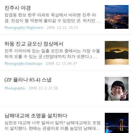
포인트를 알아놨으니 내년을 기약해야겠다. 어찌된
게 요즘은 원본이 괜찮은 사진을 건지기가 이리 힘든
진주시 야경
지...
망경동 한보 한주 아파트 옥상에서 바라본 진주 야
경. 진성이 형 덕분에 올라갈 수 있었던 곳. 하지만 한
발만 잘못 디디면 뼈도 못추리는 곳 ㅎㄷㄷ 하늘도
Photography/Nightview
2009. 12. 22. 18:53
흐리고 연무도 약간 껴서 원본은 조악하기 그지 없지
만 포토샾의 힘으로 좀 살려봤다. 아직도 사력은 절
실히 부족하구나.... 망원을 가져갔으면 S라인을 좀
하동 진교 금오산 정상에서
제대로 살려봤을텐데.... ND필터도 절실하구... 장비
진주 가까이에 있는 일출 포인트 중에서는 가장 수월
가 많으면 뭐하나 필요할 때 안챙겨가는데 ㅜ_ㅜ
하게 오를 수 있는 곳 (전망대까지 차가 오른다.) 야
자 감독 등으로 인해 카풀을 하지 않고 혼자 출근할
Photography/landscape
2009. 12. 15. 06:37
때는 가끔 들리는 편인데 좋은 날을 만나기가 쉽지는
않네. 이날도 연무가 심해서 사진이 제대로 나오진
않았다. 20mm의 빛갈라짐은 정말.... 금오산에서 바
(ZF 플라나 85.4) 스냅
라본 여수, 광양 방면, 구름 한점없는 하늘.... CPL이
Photography
2009. 12. 2. 21:58
없어도 푸른하늘을 찍을 수 있었다~ 수평선을 프레
임의 가운데 두는 것은 구도 설정의 악수 중 악수라
지만 나는 왠지 이런 구도가 좋더라...
남해대교에 조명을 설치하다
삼천포 대교에 너무 밀려서 일까? 남해대교에도 조명
이 설치됐다. 한때는 관광지로 이름 높았던 남해대