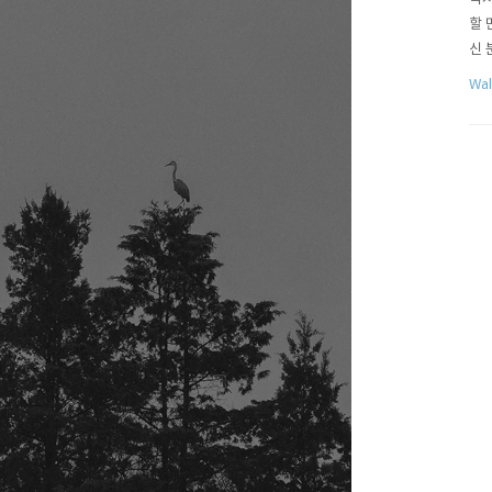
할 
신 
오토
Wal
설명
오토