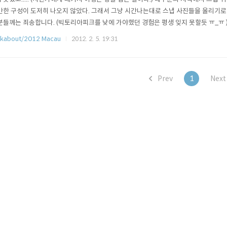
만한 구성이 도저히 나오지 않았다. 그래서 그냥 시간나는대로 스냅 사진들을 올리기로
분들께는 죄송합니다. (빅토리아피크를 낮에 가야했던 경험은 평생 잊지 못할듯 ㅠ_ㅠ 
바이를 많이 볼 수 있었는데 골목길이 많고 길이 좁아 마카오에서 가장 선호하는 교
kabout/2012 Macau
2012. 2. 5. 19:31
) 바퀴 두개 달린 피사체를 좋아하는 나에게는 참 즐겁게 사진을 찍을 수 있는 곳이었다
바이를..
Prev
1
Nex