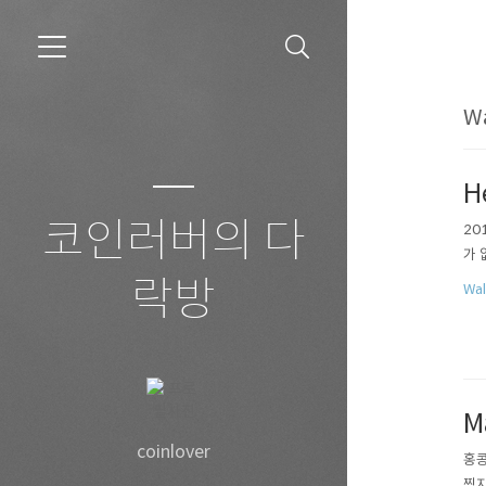
W
H
코인러버의 다
20
가 
락방
Wal
M
coinlover
홍콩
찍지