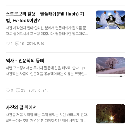
스트로보의 활용 - 필플래쉬(Fill flash) 기
법, Fv-lock이란?
글 내용
사진 시작한지 얼마 안되신 분께서 필플래쉬가 뭔지를 문
자로 물어오셔서 포스팅 해봅니다. 필플래쉬란 말그대로
플래쉬 빛(Flash)으로 어두운 곳을 채운다(fill)라는 뜻이
작성시간
1
18
2014. 9. 16.
되겠지요. 역광 상황에서 배경에 노출을 맞추면 주 피사체
인 인물이 어둡게 나오고 인물에 노출을 맞추면 배경이 노
출 오버로 날아가버리는 경우를 경험하셨을겁니다. 그럴
역사 - 인문학의 등뼈
때 사용하는 것이 필플래쉬 기법입니다. 기본 원리는 카메
글 내용
이번 포스팅에서는 두가지 질문에 답을 해보려 한다. Q1.
라 노출을 배경에 맞춘채로 어두워지는 인물은 플래쉬의
사진찍는 사람이 인문학을 공부해야하는 이유는 무엇인가
빛으로 노출을 올려주는 것입니다. 쉽게 생각하시면 되요.
요? Q2. 그 방대한 인문학 중에서 무엇부터 공부해야할까
스트로보 기능 활용이 어려우신 분들은 자동으로 사용하지
요? A1. 사진찍는 사람이 인문학을 공부해야하는 이유. "인
마시고 매뉴얼모드로 맞추신 후 플래쉬 광량을 조절하시면
작성시간
0
23
2013. 6. 24.
간의 언어, 문학, 예술, 철학, 역사 따위를 연구하는 학문"
됩니다. (사실 저는 대부분의 경우 스트로보를 매뉴얼모드
인문학의 사전적 정의는 위와 같다. 즉 인간이 만들어 놓은
로 사용하고 있습니다. 카메라 조작을 급히..
모든 것이 인문학의 대상이다. 사진을 찍으면서 인문학을
사진의 길 위에서
공부해야하는 이유를 묻는 사람들이 있다. 사진이란 결국
글 내용
인간의 삶에 대한 관심이기 때문이다. 인간의 삶에 대한 진
사진을 처음 시작할 때는 그저 잘찍는 것만 바라보게 된다.
지한 고찰이 포함되지 않은 행위들은 예술로서 인정받지
잘찍는다는 것의 개념은 참 다양하지만 처음 시작할 때 잘
못했다. 사진이 인문학과 결합해야하는 이유가 그것이다.
찍는 것이란 초점과 노출을 잘 맞추는 것이다. 이 단계의 사