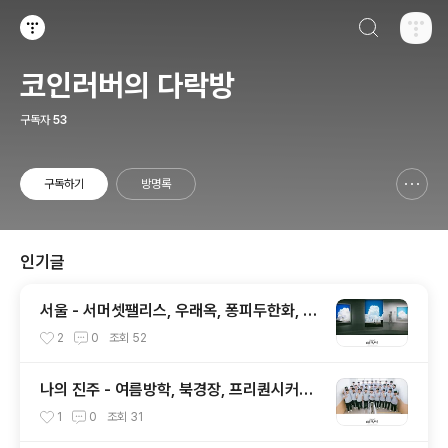
검색하기
티스토리
코인러버의 다락방
구독자
53
구독하기
방명록
신고하기 레이어
열기
인기글
서울 - 서머셋팰리스, 우래옥, 퐁피두한화, 스
물트론스텔레, 안덕, 위아마틴파
2
0
조회
52
나의 진주 - 여름방학, 북경장, 프리퀀시커피,
말띠고개, 책강, 다원, 피베리진주
1
0
조회
31