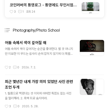
코인러버의 통영로그 - 통영에도 무인서점이
생기다니 이게 가능할까 싶은 공간 너의 책임
3
1
조회
24
Photography/Photo School
분류 전체보기
주요 글 목록
어둠 속에서 색이 깊어질 때
글 내용
어둠 속에서 색이 깊어지는 순간을 좋아한다. 별 것 아니지
만 미묘한 이 무드는 쉽사리 손에 잡히지 않기에 더 특별하
다. 사진에 비밀을 담는 방법에는 여러가지가 있다. 구도,
색, 색감, 초점, 노이즈를 비롯한 입자감 등등, 그 중에서 내
작성시간
2
0
2026. 7. 2.
가 가장 컨트롤하기 힘들어 하는게 색이다. 단장 사진으로
는 괜찮을 것들인지 몰라도 같은 느낌을 지속적으로 연결
시키는건 쉽지 않다. 우연히 찍은 이 사진에는 내가 가장 좋
최근 몇년간 내게 가장 의미 있었던 사진 관련
아하는 색이 잘 담겨있다. 하지만 이 느낌으로 내가 바라는
조언 두개
피사체를 담아내는건 완전히 다른 영역의 이야기다.
글 내용
1. 필름으로 찍었다는 것 이외에 어떠한 특점도 없는 사진
을 멀리해라. 2. 흑백 뒤로 숨지마라.
작성시간
3
0
2020. 5. 28.