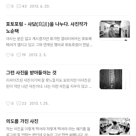
인류가 만들어놓은 총체에 접근하지 못하면서 어찌 인간의
람들은 멋진 사진 레시피 등등의 사진기법서를 좋아한다.
작성시간
0
43
2013. 6. 20.
삶을 고찰할 수 있단 말인가?..
대부분의 사람들이 니콘이나 캐논의 입문기를 사용하며 요
즘은 미러리스 카메라를 사용하는 경우도 만다. 카메라 메
카니즘을 어느정도 이해하고 나면 소위 말하는 작품사진을
포토포럼 - 사담(寫談)을 나누다. 사진작가
찍고 싶어진다. 이때의 작품이란 사람들이 보고 멋있다고
노순택
말할 수 있는 그런 류의 사진을 말한다. 대부분은 풍경사진
글 내용
이나 모델 사진에 천착하게 된다. 이 단계의 사람들은 카메
아시는 분은 알고 계시겠지만 류가헌 갤러리에서는 포토북
라의 스펙이 집착한다. 니콘, 캐논의 크롭 중급기 혹은 풀프
페어가 열리고 있고 그와 연계된 행사로 포토포럼이 한달
레임 보급기를 가장 일반적으로 사용하고 각사의 플래그쉽
여 동안 진행되었습니다. 한분 한분 다 만나뵙고 사진세계
작성시간
0
19
2013. 2. 3.
바디를 가지고 있는 사람도 많다...
를 듣고 싶은 분들이지만 시간이 여의치 않았기에 2월 2일
에 전시회 준비겸 올라가 노순택 작가님의 사담을 듣고 왔
습니다. 30-40대 작가 중에서 가장 기대되는 작가. 저널
그런 사진을 받아들이는 것
리즘과 예술의 경계에 서있는 작가. 언어유희를 즐기는, 사
글 내용
리사이즈된 사진이기에 잘 못느낄지도 모르지만 이사진은
진을 제대로 다룰 줄 아는 작가. 사진 뿐만 아니라 글 또한
핀이 약간 나간 사진이다. 나는 이런 사진을 지우지 않고 받
맛깔나는 작가. 니콘 리얼리티리더스 클럽에 가입된 가장
아들이기까지 참 많은 시간을 보내야했다. 필름 사진기로
젊은 작가. 뭐 제가 그동안 들어왔던 설명만해도 너무 대단
단체사진이나 찍던 사진 입문 이전에는 잘몰랐지만 디지털
한 분이었고 실제로 접한 사진과 글에서도 무거운 시대 의
작성시간
0
23
2013. 1. 25.
로 처음 전환했을 때 너무나 바랬던 사진이 소위 말하는 쨍
식을 위트와 함께 풀어내는 능력이 너무 탁월한 분이었기
한 사진이었다. 핀을 정확하게 맞춘 곳은 날카로운 선예도
에 항상 어떤 분일까 궁금했었습니다. ..
를 보이고 그 외 부분은 부드럽게 아웃포커싱되는 세련되
의도를 가진 사진
고 차가운 느낌.... 아마 나 이외에도 많은 아마추어들이 기
글 내용
본적으로 바라던 것이 그런 사진이 아니었나 한다. 쨍한 사
저는 사진을 이렇게 찍어라 저렇게 찍어라 라는 얘기를 블
진을 찍기 위해서는 초점을 정확하게 맞추고, 빛의 방향과
로그에 잘 안하는 편인데 오늘은 그냥 한번 써봅니다. 사진