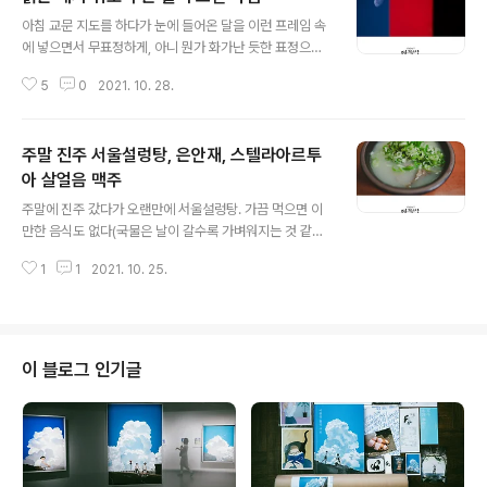
글 내용
아침 교문 지도를 하다가 눈에 들어온 달을 이런 프레임 속
에 넣으면서 무표정하게, 아니 뭔가 화가난 듯한 표정으로
등교하는 학생들이 이런 순간의 작은 경이를 느낄 수 있게
5
0
2021. 10. 28.
해준다면 그들의 삶도 나의 그것도 좀 더 풍요로워질 수 있
지 않을까 하는 전혀 현실적이지 못한 생각을 했다. 하지만
그 순간의 아름다움을 인지한건 나뿐이었기에 40대 중반
주말 진주 서울설렁탕, 은안재, 스텔라아르투
으로 향하면서도 꿈만 꾸고 사는 나와 20대에 미치지 못한
나이에도 지나치게 현실적인 생각만 하는 그들 사이의 괴
아 살얼음 맥주
글 내용
리감은 더 커질 수 밖에 없는 것이겠지. 언젠가 인성부장을
주말에 진주 갔다가 오랜만에 서울설렁탕. 가끔 먹으면 이
그만두고 마음이 통하는 아이들을 몇명이라도 만나게 된다
만한 음식도 없다(국물은 날이 갈수록 가벼워지는 것 같긴
면 내가 세상을 바라보는 방식을 나눠주고 싶다.
하지만.). 2003년 어느날 친구 박지원군과 처음 가봤던 서
1
1
2021. 10. 25.
울설렁탕은 내게 큰 충격을 주었다. 그때까지 설렁탕을 먹
어본 적이 없었기에 뽀얀 국물이 주는 그 충만한 느낌은 왜
여태껏 이런 걸 모르고 살았을까 하는 생각이 들 정도로 만
족스러웠다(남들은 어머니가 곰탕 끓이면 몇날며칠을 그것
만 먹어야해서 힘들었다는 기억을 갖고 있던데 나는 그런
이 블로그 인기글
걸 한번도 경험해본 적이 없다. 곰탕이랑 설렁탕은 다른 음
식이지만 당시까지의 내겐 비슷한 이미지의 음식이었다.).
서울 설렁탕 식탁에 새겨진 세월의 흔적. 얼마나 많은 뚝배
기들이 저 자리에 놓였을까? 밥 먹고 시간이 좀 남아서 망
경동 은안재에 들렀다. 전에도 ..