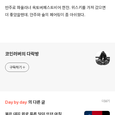
반주로 파울라너 옥토버페스트비어 한잔. 위스키를 가져 갔으면
더 좋았을텐데. 안주와 술의 페어링이 좀 아쉬웠다.
로그 정보
코인러버의 다락방
구독하기
더보기
Day by day
의 다른 글
붉은 대지 위로 푸른 달이 뜨던 아침