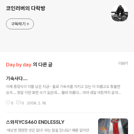
코인러버의 다락방
구독하기
더보기
Day by day
의 다른 글
기숙사다....
글 내용
이제 종업식이 이틀 남은 지금~ 홀로 기숙사를 지키고 있는 이 외롭고도 황홀한
심사.... 정말 이런 표현 쓰기 싫은데.... 욜라 외롭다... 아아 내일 아침까지 살아
남아야 할텐데...
0
0
2008. 2. 18.
스와치YCS460 ENDLESSLY
글 내용
‘세상엔 영원한 것은 없다’ 라는 말을 믿나요? 때론 알지만