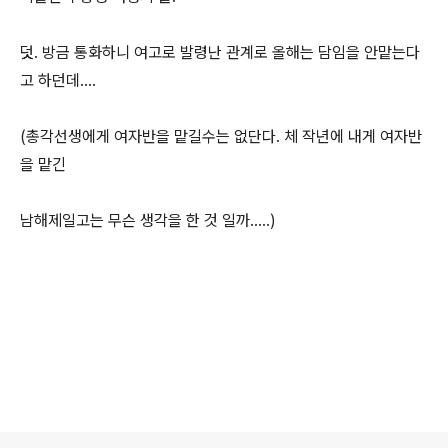
덧. 방금 통화하니 여고로 발령난 관계로 올해는 담임을 안맡는다
고 하던데....
(총각선생에게 여자반을 맡길수는 없단다. 체 작년에 내게 여자반
을 맡긴
남해제일고는 무슨 생각을 한 것 일까.....)
로그 정보