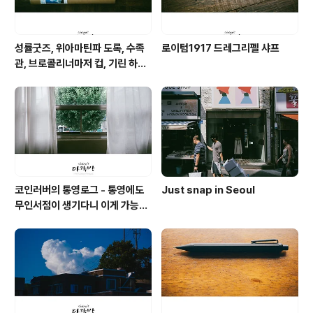
성률굿즈, 위아마틴파 도록, 수족
로이텀1917 드레그리펠 샤프
관, 브로콜리너마저 컵, 기린 하레
카제 맥주, 마트 참치대뱃살과 팥
전병, 고래 사케, 기네스 나이트로
서지
코인러버의 통영로그 - 통영에도
Just snap in Seoul
무인서점이 생기다니 이게 가능할
까 싶은 공간 너의 책임