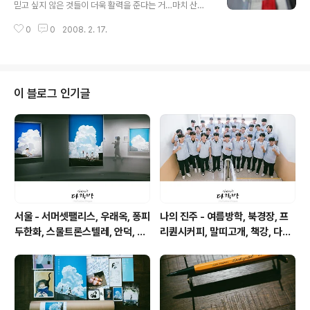
믿고 싶지 않은 것들이 더욱 활력을 준다는 거…마치 산타
클로스가 정말로 있다고 믿고 싶어 지는 것처럼 말예요. 그
0
0
2008. 2. 17.
런 작지만 소중한 믿음을 스와치는 영원히 지켜가고 싶답
니다 ENDLESSLY YCS460 예전부터 가지고 싶었던 빨
간 손목 시계~ 비록 바라던 바의 만화시계는 아니지만 그
래도 너무 맘에드는~~~ 오늘부터 너는 내 시계~~~ 너무
고마워요^^
이 블로그 인기글
서울 - 서머셋팰리스, 우래옥, 퐁피
나의 진주 - 여름방학, 북경장, 프
두한화, 스물트론스텔레, 안덕, 위
리퀀시커피, 말띠고개, 책강, 다원,
아마틴파
피베리진주