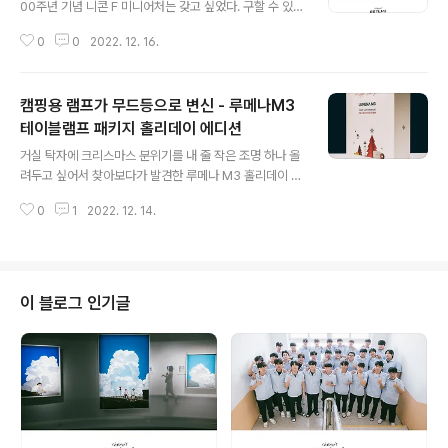
00주년 기념 니콘 F 미니어처는 갖고 싶었다. 구할 수 있었
던 시절에는 차일피일 미루다 놓쳐버렸고 요즘은 프리미엄
0
0
2022. 12. 16.
까지 붙어 거래되고 있기에 포기 상태였는데 얼마 전 망경
싸롱에서 신작가님과 통화하다가 혹시나 싶어 말씀드렸더
니 흔쾌히 넘겨주셔서 가져올 수 있었다. 니콘F는 니콘의
캠핑용 램프가 무드등으로 변신 - 루메나M3
첫 SLR모델로 이후 열릴 SLR 시대의 신호탄을 날린 바디
다. 미러리스의 시대로 접어든지도 오랜 시간이 지난 지금
테이블램프 패키지 홀리데이 에디션
글 내용
SLR바디의 영광은 끝이 나버렸지만 한 시절을 풍미했던
거실 탁자에 크리스마스 분위기를 내 줄 작은 조명 하나 올
카메라 메커니즘의 역사를 이렇게나마 기억할 수 있다는
려두고 싶어서 찾아보다가 발견한 루메나 M3 홀리데이 에
것이 다행이다 싶다. 나름 한정판이라고 넘버링까지 되어
디션. 원래 캠핑용 LED 등인데 옵션 파츠 조합을 통해 다양
있다. 렌즈가 분리되고 내부의 미러까지 충실히 재현되어
0
1
2022. 12. 14.
한 용도와 모양으로 활용이 가능하다. 홀리데이 에디션은
있다. 꽤나 정교하게 만들어져서 소장 가..
따로 팔고 있는 탁상용 거치대 세트와 나무 쉐이드가 패키
지로 묶여 있는 것 (충전기와 케이블은 포함되어 있지 않
다.). 기본 제품에 포함된 셰이드를 붉은색으로 변경해놨는
데 제품 사진으로 보던 것만큼 예쁘지는 않아서 조금 실망
이 블로그 인기글
했다. 결국 나무쉐이드만 쓰기로(결국 케이스의 휴대성 등
을 생각하면 일반 테이블 램프 패키지가 더 나을듯). 새제품
을 샀음에도 등 안에 먼지가 꽤 많이 들어가 있고(이건 불량
기준이 안된다고 한다.) 거치용으로 만들어놨을 때는 실수
로 집중광을 켜놓고 꺼져있다고..