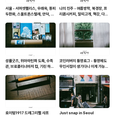
서울 - 서머셋팰리스, 우래옥, 퐁피
나의 진주 - 여름방학, 북경장, 프
두한화, 스물트론스텔레, 안덕, 위
리퀀시커피, 말띠고개, 책강, 다원,
아마틴파
피베리진주
성률굿즈, 위아마틴파 도록, 수족
코인러버의 통영로그 - 통영에도
관, 브로콜리너마저 컵, 기린 하레
무인서점이 생기다니 이게 가능할
카제 맥주, 마트 참치대뱃살과 팥
까 싶은 공간 너의 책임
전병, 고래 사케, 기네스 나이트로
서지
로이텀1917 드레그리펠 샤프
Just snap in Seoul