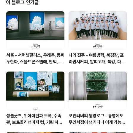
이 블로그 인기글
서울 - 서머셋팰리스, 우래옥, 퐁피
나의 진주 - 여름방학, 북경장, 프
두한화, 스물트론스텔레, 안덕, 위
리퀀시커피, 말띠고개, 책강, 다원,
아마틴파
피베리진주
성률굿즈, 위아마틴파 도록, 수족
코인러버의 통영로그 - 통영에도
관, 브로콜리너마저 컵, 기린 하레
무인서점이 생기다니 이게 가능할
카제 맥주, 마트 참치대뱃살과 팥
까 싶은 공간 너의 책임