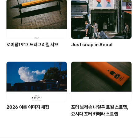
전병, 고래 사케, 기네스 나이트로
서지
로이텀1917 드레그리펠 샤프
Just snap in Seoul
2026 여름 이미지 채집
포터 브레송 나일론 트윌 스트랩,
요시다 포터 카메라 스트랩