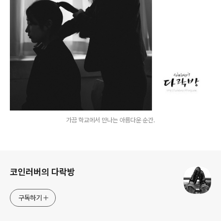
가끔 학교에서 만나는 아름다운 순간.
로그 정보
코인러버의 다락방
구독하기