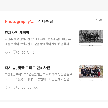
더보기
Photography/The third grade
의 다른 글
단체사진 재촬영
글 내용
지난주 벚꽃 단체사진 촬영때 동아리 활동때문에 빠진 두
명을 위하여 수업시간 10분을 활용하여 재촬영. 올해의 벚
꽃 시즌은 유난히 길구나. 우리의 봄날도 이처럼 오래 오래
4
0
2019. 4. 2.
지속되기를.
다시 봄, 벚꽃 그리고 단체사진
글 내용
고성중앙고에서도 5년동안 한번도 쉬지 않고 담임을 맡았
다. 그리고 벚꽃 아래에서 다섯번째의 학급 단체 사진을 찍
었다. 15년간 스트레이트로 맡아온 담임의 자리 정말 다양
4
0
2019. 3. 30.
한 학생들과 다양한 감정을 나눴다. 때로는 사랑받았고 또
때로는 미움받았던 지난 시간들.... 올해는 어떤 위치에 서
서 마지막을 보게 될지 궁금해진다.