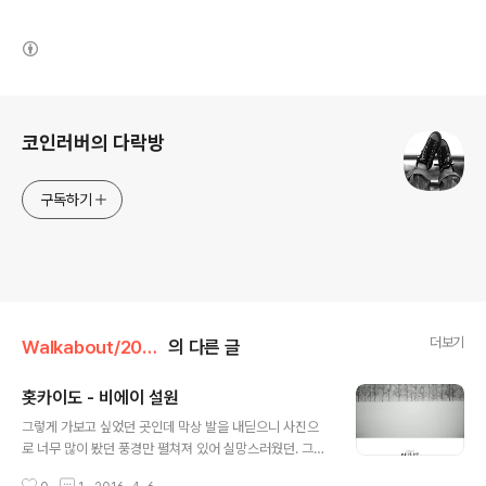
(새창열림)
로그 정보
코인러버의 다락방
구독하기
더보기
Walkabout/2016 hokkaido
의 다른 글
홋카이도 - 비에이 설원
글 내용
그렇게 가보고 싶었던 곳인데 막상 발을 내딛으니 사진으
로 너무 많이 봤던 풍경만 펼쳐져 있어 실망스러웠던. 그러
나 약간의 시간이 지나고 나서 내가 찍은 사진을 다시보니