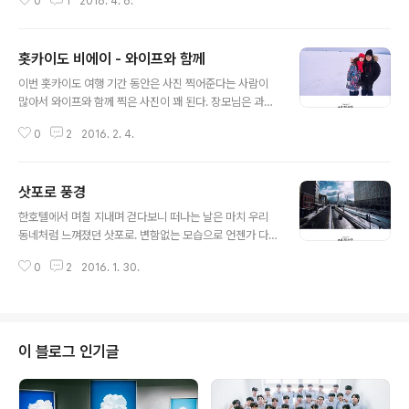
0
1
2016. 4. 6.
너무 좋았던 기억으로만 남아 있는 곳. 사진이 아닌 추억을
담아왔던 천국 같던 곳.
홋카이도 비에이 - 와이프와 함께
글 내용
이번 홋카이도 여행 기간 동안은 사진 찍어준다는 사람이
많아서 와이프와 함께 찍은 사진이 꽤 된다. 장모님은 과부
도 아니고 맨날 와이프 독사진만 찍어와서 좀 그랬는데 이
0
2
2016. 2. 4.
번엔 같이 찍은 사진이 많아서 다행이란다.
삿포로 풍경
글 내용
한호텔에서 며칠 지내며 걷다보니 떠나는 날은 마치 우리
동네처럼 느껴졌던 삿포로. 변함없는 모습으로 언젠가 다
시 만날 수 있길 바란다. 개인적으로는 들러봤던 여행지 중
0
2
2016. 1. 30.
에 가장 맘에 들었던 곳이기에.
이 블로그 인기글