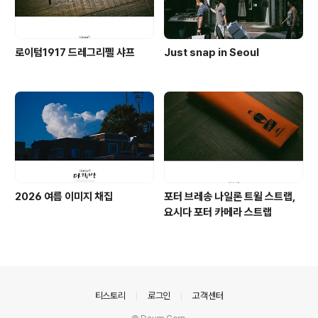
로이텀1917 드레그리펠 샤프
Just snap in Seoul
2026 여름 이미지 채집
포터 브레송 나일론 트윌 스트랩,
요시다 포터 카메라 스트랩
의안내
티스토리
로그인
고객센터