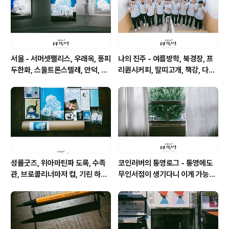
서울 - 서머셋팰리스, 우래옥, 퐁피
나의 진주 - 여름방학, 북경장, 프
두한화, 스물트론스텔레, 안덕, 위
리퀀시커피, 말띠고개, 책강, 다원,
아마틴파
피베리진주
성률굿즈, 위아마틴파 도록, 수족
코인러버의 통영로그 - 통영에도
관, 브로콜리너마저 컵, 기린 하레
무인서점이 생기다니 이게 가능할
카제 맥주, 마트 참치대뱃살과 팥
까 싶은 공간 너의 책임
전병, 고래 사케, 기네스 나이트로
서지