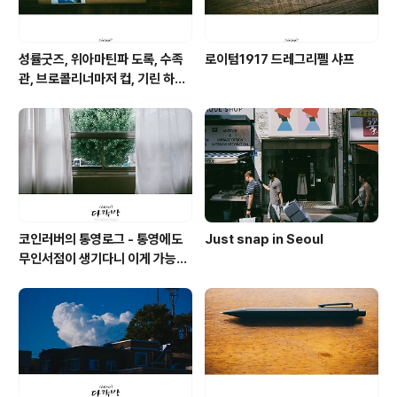
성률굿즈, 위아마틴파 도록, 수족
로이텀1917 드레그리펠 샤프
관, 브로콜리너마저 컵, 기린 하레
카제 맥주, 마트 참치대뱃살과 팥
전병, 고래 사케, 기네스 나이트로
서지
코인러버의 통영로그 - 통영에도
Just snap in Seoul
무인서점이 생기다니 이게 가능할
까 싶은 공간 너의 책임