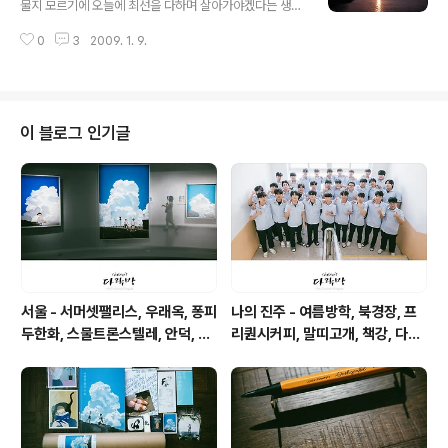
물지 모르기에 오늘에 최선을 다하며 살아가야겠다는 생각
을 한다. 나를 좋아했던 사람, 나를 싫어했던 사람들, 다보
0
3
2009. 1. 9.
여요. 그 모두가 소중한 동행이었음을.
이 블로그 인기글
서울 - 서머셋팰리스, 우래옥, 퐁피
나의 진주 - 여름방학, 북경장, 프
두한화, 스물트론스텔레, 안덕, 위
리퀀시커피, 말띠고개, 책강, 다원,
아마틴파
피베리진주