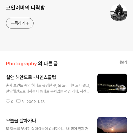
코인러버의 다락방
구독하기
더보기
Photography
의 다른 글
실안 해안도로 -시멘스클럽
글 내용
출사 포인트 중의 하나로 유명한 곳, 모 드라마에도 나왔고,
실안해안도로에서는 나름대로 운치있는 편인 카페. 사진
잘 담으면 참 예쁘다는데..... 두번의 야경 도전에도 불구하
0
3
2009. 1. 12.
고 모두 실패다 ㅠ_ㅠ 설날에 모두들 데리고 가서 다시 도
전해야겠다. (필터 안빼고 찍어서 플레어, 고스트 작렬이구
나...)
오늘을 살아가다
글 내용
또 하루를 무사히 살아갔음에 감사하며.... 내 생이 언제 저