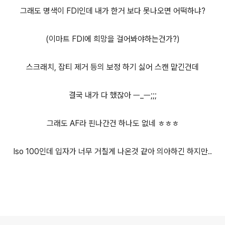
그래도 명색이 FDI인데 내가 한거 보다 못나오면 어떡하냐?
(이마트 FDI에 희망을 걸어봐야하는건가?)
스크래치, 잡티 제거 등의 보정 하기 싫어 스캔 맡긴건데
결국 내가 다 했잖아 ㅡ_ㅡ;;;
그래도 AF라 핀나간건 하나도 없네 ㅎㅎㅎ
Iso 100인데 입자가 너무 거칠게 나온것 같아 의아하긴 하지만..
로그 정보