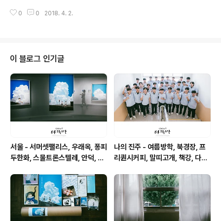
0
0
2018. 4. 2.
이 블로그 인기글
서울 - 서머셋팰리스, 우래옥, 퐁피
나의 진주 - 여름방학, 북경장, 프
두한화, 스물트론스텔레, 안덕, 위
리퀀시커피, 말띠고개, 책강, 다원,
아마틴파
피베리진주