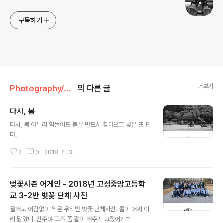
구독하기
더보기
Photography/The third grade
의 다른 글
다시, 봄
글 내용
다시, 봄 아무리 힘들어도 봄은 반드시 찾아오고 꽃은 또 핀
다.
2
0
2018. 4. 3.
벚꽃시즌 어게인 - 2018년 고성중앙고등학
교 3-2반 벚꽃 단체 사진
글 내용
올해도 어김없이 찍은 우리반 벚꽃 단체사진. 둘이 어찌 이
리 닮았니. 진주야 포즈 좀 같이 해주지 그랬어? ㅋ