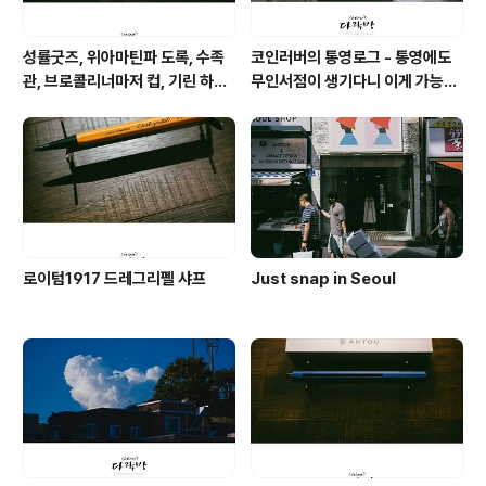
성률굿즈, 위아마틴파 도록, 수족
코인러버의 통영로그 - 통영에도
관, 브로콜리너마저 컵, 기린 하레
무인서점이 생기다니 이게 가능할
카제 맥주, 마트 참치대뱃살과 팥
까 싶은 공간 너의 책임
전병, 고래 사케, 기네스 나이트로
서지
로이텀1917 드레그리펠 샤프
Just snap in Seoul