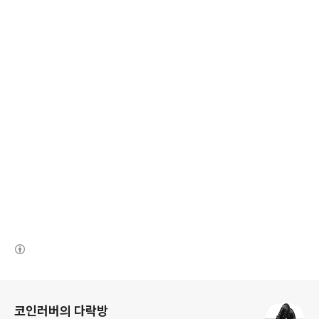
(새창열림)
로그 정보
코인러버의 다락방