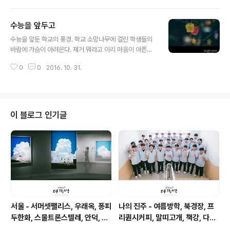
M
수능을 앞두고
글 내용
수능을 앞둔 학교의 풍경. 학교 소망나무에 걸린 학생들의
바람에 가슴이 아려온다. 제거 뭐라고 이리 마음이 아픈
지... A7r2 + SEL85F14GM
0
0
2016. 10. 31.
이 블로그 인기글
서울 - 서머셋팰리스, 우래옥, 퐁피
나의 진주 - 여름방학, 북경장, 프
두한화, 스물트론스텔레, 안덕, 위
리퀀시커피, 말띠고개, 책강, 다원,
아마틴파
피베리진주