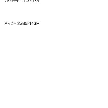
남녀공학이라 그런건가.
A7r2 + Sel85F14GM