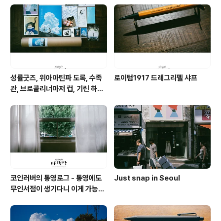
성률굿즈, 위아마틴파 도록, 수족
로이텀1917 드레그리펠 샤프
관, 브로콜리너마저 컵, 기린 하레
카제 맥주, 마트 참치대뱃살과 팥
전병, 고래 사케, 기네스 나이트로
서지
코인러버의 통영로그 - 통영에도
Just snap in Seoul
무인서점이 생기다니 이게 가능할
까 싶은 공간 너의 책임