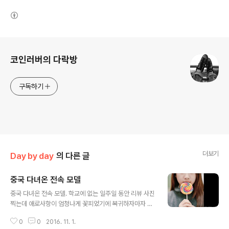
(새창열림)
로그 정보
코인러버의 다락방
구독하기
더보기
Day by day
의 다른 글
중국 다녀온 전속 모델
글 내용
중국 다녀온 전속 모델. 학교에 없는 일주일 동안 리뷰 사진
찍는데 애로사항이 엄청나게 꽃피었기에 복귀하자마자 사
진을 막 찍었음. 이제 리뷰도 끝나가니 좀 쉽시다 ㅋㅋㅋ
0
0
2016. 11. 1.
아.... 이제 진짜 내 사진 찍어야지. A7r2 + Sel85F14G