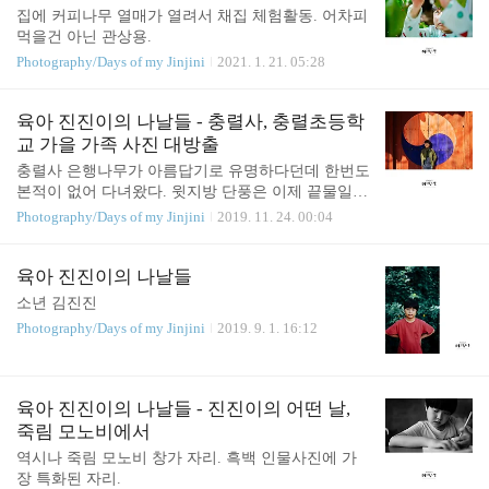
집에 커피나무 열매가 열려서 채집 체험활동. 어차피
먹을건 아닌 관상용.
Photography/Days of my Jinjini
2021. 1. 21. 05:28
육아 진진이의 나날들 - 충렬사, 충렬초등학
교 가을 가족 사진 대방출
충렬사 은행나무가 아름답기로 유명하다던데 한번도
본적이 없어 다녀왔다. 윗지방 단풍은 이제 끝물일텐
데 통영은 은행나무에 녹색 기운이 좀 남아 있다. 다
Photography/Days of my Jinjini
2019. 11. 24. 00:04
음주 화요일 정도가 절정일 듯. 충렬사도 좋았지만
그 옆에 있는 충렬초등학교 은행나무가 참 좋더라.
육아 진진이의 나날들
소년 김진진
Photography/Days of my Jinjini
2019. 9. 1. 16:12
육아 진진이의 나날들 - 진진이의 어떤 날,
죽림 모노비에서
역시나 죽림 모노비 창가 자리. 흑백 인물사진에 가
장 특화된 자리.