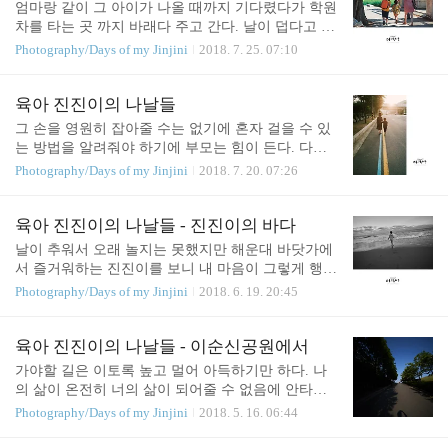
엄마랑 같이 그 아이가 나올 때까지 기다렸다가 학원
차를 타는 곳 까지 바래다 주고 간다. 날이 덥다고 핸
디 선풍기를 갖다 대주기도 하고 벌이 있으니까 조심
Photography/Days of my Jinjini
2018. 7. 25. 07:10
하라는 배려의 말도 건낸다. 어쩌면.... 인생에서 가장
아름다운 시간을 보내고 있는지도 모르겠다. 금사빠
라서 내일은 또 누구를 좋아하게 될지 모르겠다는게
육아 진진이의 나날들
함정이지만 ㅋㅋㅋ
그 손을 영원히 잡아줄 수는 없기에 혼자 걸을 수 있
는 방법을 알려줘야 하기에 부모는 힘이 든다. 다른
아이들보다 더 오래 잡아줘야할지도 모르는 저 손.
Photography/Days of my Jinjini
2018. 7. 20. 07:26
잠들어 있는 모습, 걷고 있는 뒷모습을 보면 항상 마
음 한 곳이 아릿하다.
육아 진진이의 나날들 - 진진이의 바다
날이 추워서 오래 놀지는 못했지만 해운대 바닷가에
서 즐거워하는 진진이를 보니 내 마음이 그렇게 행복
으로 부풀어 오르더라. 이날의 해운대 바다는 진진이
Photography/Days of my Jinjini
2018. 6. 19. 20:45
에게 어떤 기억으로 남을지. 이 사진들이 그날의 아
름다웠던 순간을 어떤 식으로 재현해줄지.
육아 진진이의 나날들 - 이순신공원에서
가야할 길은 이토록 높고 멀어 아득하기만 하다. 나
의 삶이 온전히 너의 삶이 되어줄 수 없음에 안타까
워하며.
Photography/Days of my Jinjini
2018. 5. 16. 06:44