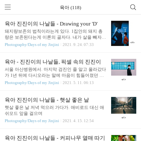
육아 (118)
육아 진진이의 나날들 - Drawing your 'D'
돼지량보존의 법칙이라는게 있다. 1집안의 돼지 총
량은 보존된다는게 이론의 골자다. 내가 살을 빼자
급격히 살이 찌기 시작한 진진이를 보니 잘못된게 아
Photography/Days of my Jinjini
2021. 9. 24. 07:33
니라는게 귀납적으로 증명되는 것 같다.
육아 - 진진이의 나날들, 픽셀 속의 진진이
서울 아산병원에서. 마지막 검진인 줄 알고 올라갔다
가 1년 뒤에 다시오라는 말에 마음이 힘들어졌던 날.
시력이 계속 나빠질거라고 하는데 컴퓨터와 핸드폰
Photography/Days of my Jinjini
2021. 5. 11. 06:13
을 너무 좋아해서 걱정이다. 해상도 떨어지는 사진을
보고 있는 느낌이랄까.
육아 진진이의 나날들 - 햇살 좋은 날
햇살 좋은 날 저녁 먹으러 가다가. 애비로드 대신 애
쉬모드 앞을 걸으며
Photography/Days of my Jinjini
2021. 4. 15. 12:54
육아 진진이의 나날들 - 커피나무 열매 따기