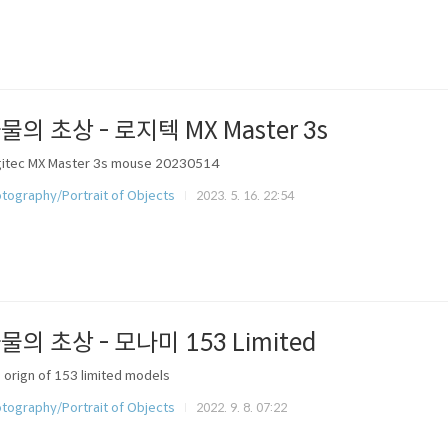
물의 초상 - 로지텍 MX Master 3s
itec MX Master 3s mouse 20230514
tography/Portrait of Objects
2023. 5. 16. 22:54
물의 초상 - 모나미 153 Limited
 orign of 153 limited models
tography/Portrait of Objects
2022. 9. 8. 07:22