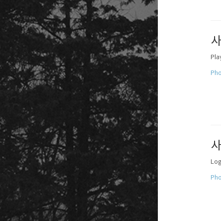
사
Pla
Pho
사
Log
Pho