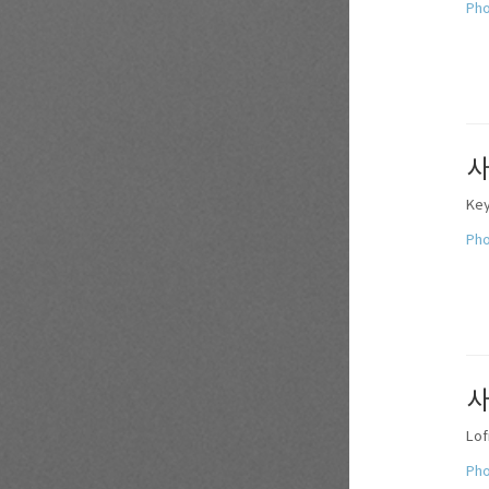
Pho
사
Key
Pho
사
Lof
Pho