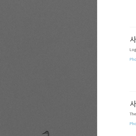
사
Log
Pho
사
The
Pho