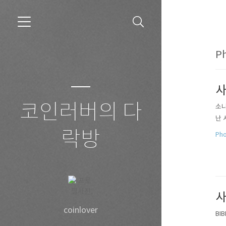
Ph
사
코인러버의 다
소니
난 
락방
Pho
사
coinlover
BI