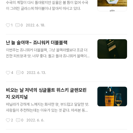
경써서 맡아본 적도 없는데 다른 것에서 그런 향을 어떻게
수국의 계절이 다시 돌아왔지만 실물은 볼 틈이 없어 수국
느끼겠는가? 그들이 자주 말하는 서양배는 구경해본 적도
이 그려진 글라스에 하이볼이나 말아서 마시고 있다.
없다 ㅋ 미각도 후각도 모두 너무 천한 나는 그냥 좋고 나쁨
만 구분할 뿐이다.). 셋 중에 단맛이 가장 강하다. 블랙 특유
작성시간
1
0
2022. 6. 18.
의 스모키도 남아 있고. 물론 스모..
난 늘 술이야~ 죠니워커 더블블랙
글 내용
이번주는 죠니워커 더블블랙, 그냥 블랙라벨보다 조금 더
진한 피트향과 맛. 너무 좋다. 돌고 돌아 죠니워커 블랙이라
는데 진짜 블렌디드 위스키의 명작인 것 같다. 5만원 한병
이면 한달 넘게 마시니 가성비도 나쁘지 않고.
작성시간
4
0
2022. 6. 13.
비오는 날 저녁의 싱글몰트 위스키 글렌모린
지 오리지널
글 내용
바닐라가 강하게 느껴지는 화사한 향, 부드럽고 달달한 맛.
사람들이 추천하는데는 이유가 있는 것 같다. 마셔본 동급
싱글몰트 중에서는 내 취향에 제일 가까운 것 같다. 위스키
작성시간
2
0
2022. 6. 6.
입문자들이 호불호없이 좋아할만큼 편안한 맛이라고 하더
니. 2010년까지는 인기가 없어 700mm 보틀이 2만 5천