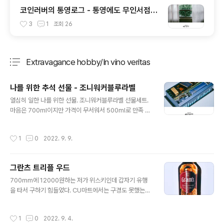
코인러버의 통영로그 - 통영에도 무인서점이
생기다니 이게 가능할까 싶은 공간 너의 책임
3
1
조회
26
Extravagance hobby/In vino veritas
분류 전체보기
주요 글 목록
나를 위한 추석 선물 - 조니워커블루라벨
글 내용
열심히 일한 나를 위한 선물. 조니워커블루라벨 선물세트.
마음은 700ml이지만 가격이 무서워서 500ml로 만족 ㅜ
_ㅜ
작성시간
1
0
2022. 9. 9.
그란츠 트리플 우드
글 내용
700mm에 12000원하는 저가 위스키인데 갑자기 유행
을 타서 구하기 힘들었다. CU마트에서는 구경도 못했는걸
장보러 롯데마트 갔다가 우연히 발견해서 주워왔다(한병
남은걸 득템한거라 발베니12 구매한 것보다 더 흥분ㅋ). 니
작성시간
1
0
2022. 9. 4.
트로 마시는건 별로고 하이볼 용으로는 괜찮다고 하니 저