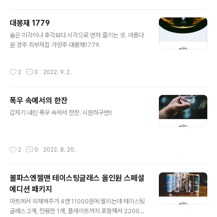
녁에 진저에일에 말아 먹어봐야겠다.
대몽재 1779
글 내용
술은 미각이나 후각보다 시각으로 먼저 즐기는 것. 아름다
운 경주 최부자집 가양주 대몽재1779.
작성시간
2
0
2022. 9. 2.
폭우 속에서의 한잔
글 내용
갑자기 내린 폭우 속에서 한잔. 시원하구먼!!
작성시간
2
0
2022. 8. 20.
볼파스엔젤맨 테이스팅글래스 올인원 스페셜
에디션 패키지
글 내용
마트에서 외제맥주가 4캔 11000원에 팔리는데 테이스팅
글래스 2개, 전용잔 1개, 플레이트까지 포함해서 22000