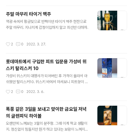
마니아들에게는 커다란 축복인듯. 이 가격에 이런 맛을 내
는 위스키가 있다는 것이 참 행복하다. 오늘도 최애 데일리
주말 마무리 타이거 맥주
위스키를 마시며 하루를 마무리 한다.
글 내용
역광 속에서 황금빛으로 반짝이던 타이거 맥주 한잔으로
주말 마무리. 지나치게 감정이입하지 말고 최선만 다하자.
작성시간
2
0
2022. 3. 27.
롯데마트에서 구입한 피트 입문용 가성비 위
스키 탈리스커 10
글 내용
가성비 위스키의 대명사가 되어버린 후 가격이 올라서 아
쉬웠던 탈리스커10. 위스키 바에서 마셔보니 피트향이 괜
찮은 것 같아 한병 구매해 놓으려 했는데 롯데마트에서 할
작성시간
2
0
2022. 3. 6.
인 판매 하고 있길래 냉큼 담아왔다(다른 지역도 그런지 모
르겠는데 통영은 롯데마트가 이마트에 비해 양주, 포도주
라인이 다양하고 할인도 많이해서 좋다.). 수요일 대선 결과
폭풍 같은 3일을 보내고 맞이한 금요일 저녁
가 만족스러우면 달달한 버번을 마시고 실망스러우면 피트
의 글렌피딕 하이볼
향에 취해야겠다.
글 내용
오랜만에 느껴보는 3월의 분주함. 그래 이게 학교 생활이
지. 정신없이 힘들지만 뭔가 하고 있다는 보람이 느껴지는