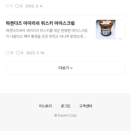
것. 어떻게 흘러갔는지도 모를 정도로 일이 몰아쳤던 폭풍
작성시간
1
0
2022. 3. 4.
같은 3일을 보내고 맞이한 금요일 저녁에 마시는 하이볼
한잔, 진짜 짜릿하구나. (그래서 폭풍의 언덕 잔에다가 말았
지.)
하겐다즈 아이리쉬 위스키 아이스크림
글 내용
하겐다즈에서 아이리쉬 위스키를 섞은 한정판 아이스크림
이 나왔다고 해서 통영을 곳곳 휘젓고 다니며 찾았는데 결
국 실패하고 마켓컬리에서 주문했다. 위스키 마니아로서
엄청난 기대감을 갖고 먹어봤는데 뭐.... 맛있더라. 그냥 맛
작성시간
0
0
2022. 2. 16.
있는 아이스크림.... 위스키 풍미는 전혀 못느끼겠더만. 위
스키가 섞인 아이스크림은 어떤 특별한 맛을 낼까하는 궁
금증 때문에 이걸 먹을 필요는 없을 것 같다. 그렇다. 위스
더보기
키 아이스크림이 먹고 싶으면 이게 정답이다.
의안내
티스토리
로그인
고객센터
© Daum Corp.