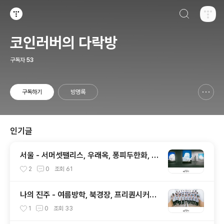
검색하기
티스토리
코인러버의 다락방
구독자
53
구독하기
방명록
신고하기 레이어
열기
인기글
서울 - 서머셋팰리스, 우래옥, 퐁피두한화, 스
물트론스텔레, 안덕, 위아마틴파
2
0
조회
61
나의 진주 - 여름방학, 북경장, 프리퀀시커피,
말띠고개, 책강, 다원, 피베리진주
1
0
조회
33