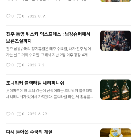
과는 내 취향은 아닌 걸로. 소주와 청하를 섞은 듯한 어중간
꼈다고 쓸정도로 임팩트가 강했던 모양인데 난 솔직히 음,
한 맛이었다. 두잔 정도 마시고 하이볼로 재고 정리(하이볼
이런 맛이구나 정도의 느낌 뿐이었다. 절대 내 취향의 맛은
작성시간
0
0
2022. 8. 9.
용으로는 나쁘지 않았음.). 같은 값이면 화요를 택하는게 나
아니라 그냥 마시기는 애매하기만.... 하이볼용으로 소비하
을 듯.
게 될 것 같다.
진주 통영 위스키 익스프레스 : 남강슈퍼에서
브론즈실까지
글 내용
진주 남강슈퍼의 정기휴일은 매주 수요일, 내가 진주 넘어
가는 날도 거의 수요일. 그래서 지난 2월 이후 장장 4개월
만에야 그 자리에 다시 앉는데 성공했다. 글렌알라키 10C
작성시간
0
0
2022. 7. 2.
S를 마셔보고 싶었는데 예상대로 품절. 그래서 오반 14로.
무난했던 한잔. 라프로익이야 뭐 말할 필요도 없지. 이 피트
향은 다른 위스키들의 풍미를 무력화시키므로 마지막 잔으
조니워커 블랙라벨 셰리피니쉬
로 고르는게 좋다. 남강슈퍼에는 맥캘란12 셰리캐스크가
글 내용
롯데마트에 장 보러 갔는데 신상이라는 조니워커 블랙라벨
품절이라 아쉬웠는데 브론즈실버에는 있어서 다행이었다.
셰리피니쉬가 있어서 가져왔다. 블랙라벨 라인 세 종류를
맥캘란12 셰리캐스크와 올드패션드. 첫맛은 별로였지만
조금씩 따라놓고 비교해보니 차이가 확실히 느껴져서 재밌
에어링이 좀 되고 나니 달달한 맛과 향이 폭발했다. 위스키
었다. 뜯어서 바로 향을 맛으니 알콜 냄새가 확 올라와서 다
는 분위기로 마시는 술, 황금빛 액체를 보고 있는 것만으로
작성시간
0
0
2022. 6. 29.
른 걸 느끼기가 힘들었는데 에어링이 좀 되고 나니 바닐라
도 마음이 평온해진다. 추가로 시킨 얼그레이하이볼은 내
가 훅 치고 나왔다(위스키 유튜브들 리뷰하는거 보면 과일
취향에는 별로.... 브론즈실버가 ..
이니 견과류니 하는 얘길 하던데 솔직히 난 위스키에서 그
다시 돌아온 수국의 계절
런 향을 못느끼겠더라. 일생동안 견과류향과 과일향을 신
글 내용