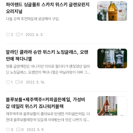
원에 판매되고 있었단다(지금은 거의 3-4배 정도 가격이
하이랜드 싱글몰트 스카치 위스키 글렌모린지
오른 것). 그 좋은 시절에 나는 이런 세계를 전혀 모르고 살
오리지널
았구나.
글 내용
다들 강력 추천하길래 궁금해서 구입.
작성시간
2
1
2022. 6. 3.
알라딘 클라라 슈만 위스키 노징글래스, 오랜
만에 잭다니엘
글 내용
정품 글렌캐런은 아니지만 의외로 퀄리티가 괜찮았던 알라
딘 노징글래스. 오랜만의 잭다니엘은 바닐라향이 어찌 그
리 강하게 나던지.
작성시간
1
0
2022. 5. 16.
블루보틀+제주맥주=커피골든에일, 가성비
갑 데일리 위스키 죠니워커블랙
글 내용
제주맥주와 블루보틀의 콜라보로 탄생한 커피골든에일. 더
현대 블루보틀매장에 있길래 사와봤는데 맛은 나쁘지 않았
지만 이걸 굳이 1만원이나 주고 마셔야하는가에 대해서는
작성시간
0
0
2022. 5. 9.
의문이.... 죠니워커블랙의 존재는 주머니가 가벼운 위스키