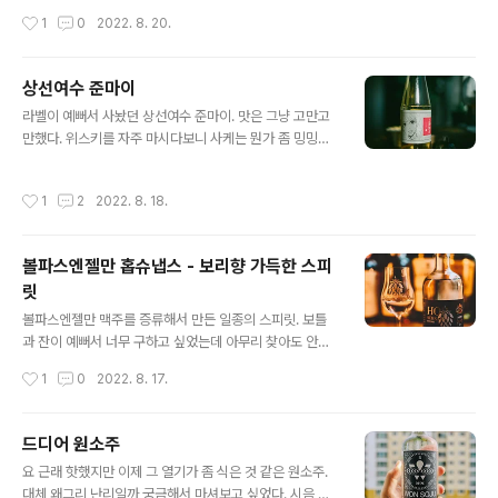
원이니 아주 괜찮은 구성이라고 할 수 있겠다. 비록 잔은 중
작성시간
1
0
2022. 8. 20.
국제고 나무 플레이트의 마감은 아쉽지만.
상선여수 준마이
글 내용
라벨이 예뻐서 사놨던 상선여수 준마이. 맛은 그냥 고만고
만했다. 위스키를 자주 마시다보니 사케는 뭔가 좀 밍밍하
게 느껴지는 듯.
작성시간
1
2
2022. 8. 18.
볼파스엔젤만 홉슈냅스 - 보리향 가득한 스피
릿
글 내용
볼파스엔젤만 맥주를 증류해서 만든 일종의 스피릿. 보틀
과 잔이 예뻐서 너무 구하고 싶었는데 아무리 찾아도 안보
이더니 포기하고나니까 정말 우연히 손에 들어왔다. 사실
작성시간
1
0
2022. 8. 17.
맛은 크게 기대하지 않았다. 다른 위스키 스피릿을 먹어본
적은 없지만 오크통 숙성을 하지 않은 원재료의 맛이 뭐 그
리 대단할까 싶어서였다. 홉슈냅스의 경우도 보리향이 들
드디어 원소주
어간 단맛 강한 증류소주 비슷한 맛이었다. 마시는 사람에
글 내용
요 근래 핫했지만 이제 그 열기가 좀 식은 것 같은 원소주.
따라 이게 대체 뭐야 할 정도로 호불호가 갈리지 싶다. 인스
대체 왜그리 난리일까 궁금해서 마셔보고 싶었다. 시음 결
타에 올라온 시음 후기를 보니 누군가는 마시고 전율이 느