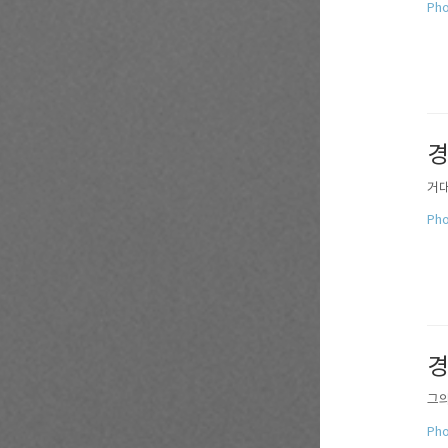
Pho
거대
Pho
경
그의 
Pho