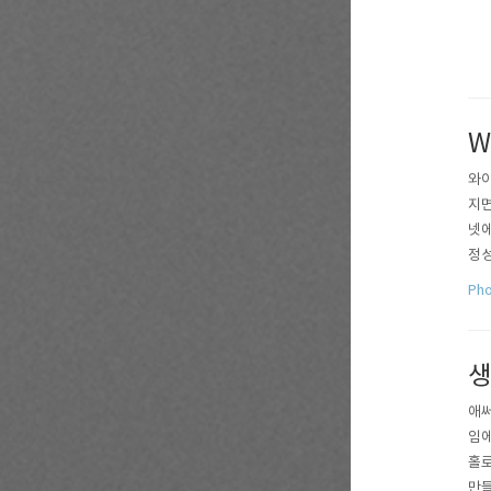
W
와이
지면
넷에
정성
Pho
생
애써
임에
홀로
만들