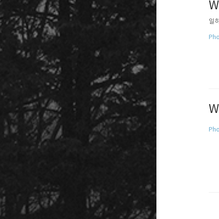
W
일하
Pho
W
Pho