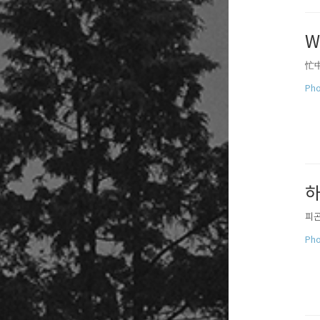
W
忙
Pho
하
피곤
Pho