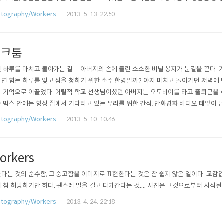
보다 일상에서 찍은 이 사진이 더 아름다워보이는건 나의 착각일 뿐일까? (절대 내가
tography/Workers
2013. 5. 13. 22:50
이 없어서 그러는건 아니다 ㅋㅋㅋㅋㅋ)
푼크툼
 하루를 마치고 돌아가는 길.... 아버지의 손에 들린 소소한 비닐 봉지가 눈길을 끈다.
면 힘든 하루를 잊고 잠을 청하기 위한 소주 한병일까? 야자 마치고 돌아가던 저녁에 
 기억으로 이끌었다. 어릴적 학교 선생님이셨던 아버지는 오토바이를 타고 출퇴근을 
 박스 안에는 항상 집에서 기다리고 있는 우리를 위한 간식, 만화영화 비디오 테잎이
우리는 항상 아버지가 들어오시면 아버지의 얼굴보다는 손을 먼저 바라보곤 했다. 그
tography/Workers
2013. 5. 10. 10:46
니가 홀로 보험회사를 다니며 가계를 꾸려가시게 되었다. 낯선 회사 생활에 힘드시기
건 어머니가 돌아오실 ..
orkers
다는 것의 순수함, 그 숭고함을 이미지로 표현한다는 것은 참 쉽지 않은 일이다. 교
 참 허망하기만 하다. 괜스레 말을 걸고 다가간다는 것.... 사진은 그것으로부터 시작된
tography/Workers
2013. 4. 24. 22:18