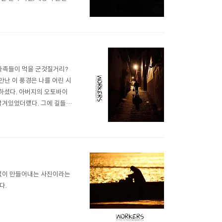
 황매산이나 세량지 등등에 갈
 가족들이 먹을 군것질거리?
만난 이 풍경은 나를 어린 시
하셨다. 아버지의 오토바이
 담겨있었더랬다. 그에 길들여
러던 중 아버지가 돌아가시고
만 했던 어머니를 더 힘들게
감없이 만들어내는 사진이라는
다.