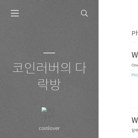
Ph
W
코인러버의 다
On
Pho
락방
W
coinlover
담배