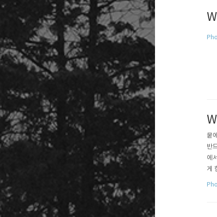
W
Pho
W
뭍에
반드
에서
게 
다.
Pho
담기
의 