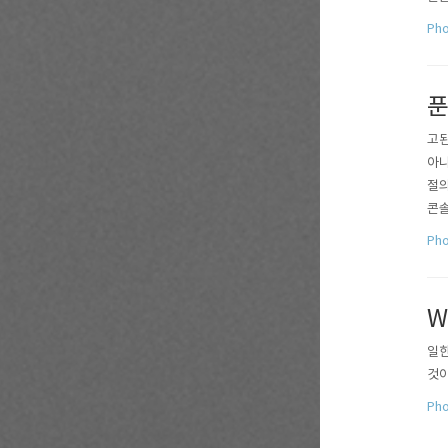
사진
Pho
시간
고된
아니
절의
콘솔
진 
Pho
어머
했던
W
일한
것이
Pho