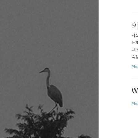
회
사실
는게
그 
숙청
미지
Pho
였다
을 
W
Pho