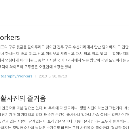
orkers
프의 구두 뒷굽을 갈아주려고 찾아간 진주 구두 수선거리에서 만난 할아버지. 그 간단
서 하시는지. 빼고, 끼고, 닦고, 이리보고 저리보고, 다시 빼고, 끼고, 닦고..... 할아
서 엄청나게 패러디된.... 중학교 시절 국어교과서에서 읽은 방망이 깍던 노인이라는
 덕에 와이프의 구두들은 오랜만에 호강을 했네.
tography/Workers
2013. 5. 30. 06:18
활사진의 즐거움
 먼곳으로 떠날 필요는 없다. 네 주위에 다 있으리니. 생활 사진이라는건 그런거다. 세
 담기기 위해 기다리고 있다. 매순간 순간이 출사라니 얼마나 가슴 설레는 일인가? 
 걷고 있는 사람이 담겨있는 이 프레임은 얼마나 아름다운가? 나는 모두가 즐겨찍는 
어지는, 평범한 순간이 놀라운 순간으로 바뀌는 그런 사진을 더 좋아한다. 평범한 황매