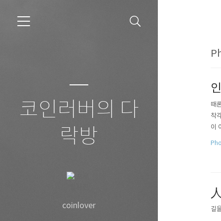
Ph
인
코인러버의 다
때론
착각
이 
락방
Pho
人
coinlover
길을