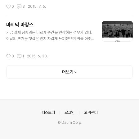
작성시간
0
3
2015. 7. 6.
마지막 바캉스
글 내용
가끔 실제 상황과는 다르게 순간을 인식하는 경우가 있다.
이날의 뜨거운 햇살은 왠지 차갑게 느껴졌으며 귀를 아릿
하게 찔러왔던 소리들은 모두 침묵 속으로 묻혀들어갔다.
푸른하늘과 그보다 더 파랗던 바닷물은 색을 잃었고 역광
작성시간
0
1
2015. 6. 30.
에서 반짝이던 빛알갱이들만이 현실과 인식을 연결해 주고
있었다. 모두들 즐거웠던 그 순간이 내게는 인생의 마지막
바캉스처럼 처연하게 다가왔던 날이었다.
더보기
의안내
티스토리
로그인
고객센터
© Daum Corp.