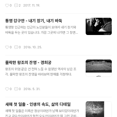
니에 들어가는 컴팩트한 사이즈가 스냅 카메라의 가장 중
작성시간
0
2
2017. 11. 19.
요한 미덕. GR의 컬러는 여전히 적응이 안되지만 이 카메
라만의 흑백 느낌은 정말 최고다.
통영 강구안 - 내기 장기, 내기 바둑
글 내용
통영항 인근에는 인근의 노인분들이 모여서 내기 장기와
바둑을 두는 곳이 있습니다. 가끔 그곳에 나가면 그 장면을
한참 바라보고 있습니다. 별것 아닌 농담을 주고 받으며 장
기나 바둑으로 소일거리를 하시는 어르신들에게서 삶의 다
작성시간
0
0
2016. 10. 25.
른 모습을 보곤하기 때문이죠. 그 작은 바둑판 안에 인생이
숨어있는 것처럼 세상의 모든 것을 잊고 집중할 수 있는 순
간. 그게 그냥 그렇게 신기하더라구요. A7r2 + SEL85F1
몰락한 왕조의 잔영 - 경희궁
4GM
글 내용
왕조의 위엄 같은 건 전혀 느낄 수 없었던 역사의 남은 조
각. 몰락한 왕조의 잔영을 바라보며 현재를 걱정하다.
작성시간
0
0
2016. 5. 31.
새해 첫 일출 - 인생의 속도, 삶의 디테일
글 내용
새해 첫 일출은 미륵산 정상이라던가 남해 보리암이라던가
진교 금오산이라던가 합천 오도산이라던가 뭐 그런 곳에서