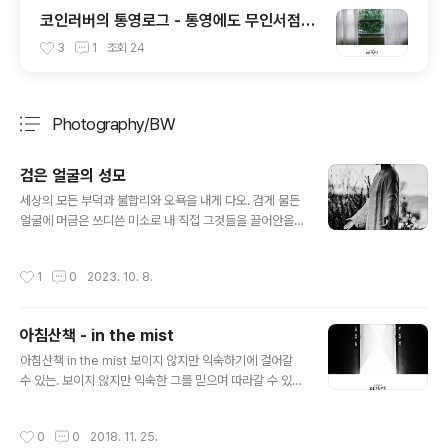
코인러버의 통영로그 - 통영에도 무인서점이
생기다니 이게 가능할까 싶은 공간 너의 책임
3
1
조회
24
Photography/BW
분류 전체보기
주요 글 목록
검은 얼굴의 성모
글 내용
세상의 모든 부덕과 불합리와 오욕을 내게 다오. 검게 물든
얼굴에 머금은 쓰디쓴 미소로 내 직접 그것들을 끌어안을
터이니 너희는 거짓 평화와 정의 속에서 행복하려무나. 죄
의 무게를 끝없이 더해 멸망을 향해 내딛는 한걸음 한걸음
작성시간
1
0
2023. 10. 8.
이 역사의 점토판 위에 뚜렷이 새겨지도록.
아침산책 - in the mist
글 내용
아침산책 in the mist 보이지 않지만 익숙하기에 걸어갈
수 있는. 보이지 않지만 익숙한 그를 믿으며 따라갈 수 있기
를.
작성시간
0
0
2018. 11. 25.