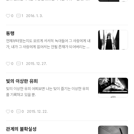
맞이하는게 제 맛일텐데. 시시하게 동네에서 바라봄. 사진
과 무관하게 세상사는게 재미없어진 건 사서하는 그런 고
작성시간
0
1
2016. 1. 3.
생의 즐거움을 잊어가기 때문인지도 모르겠다. 사실 나이
가 들어갈수록 시간이 빨리간다고 느끼는 이유는 삶의 디
테일을 잃어가기 때문이다. 아이 때는 뭐든 신기하고 재밌
동행
기 때문에 만나는 모든 것에 의미를 부여할 수 있었다. 나이
글 내용
가 들어갈수록 많은 것을 경험한 상태기 때문에 왠만한 것
언제부터였는지도 모르게 서서히 녹아들어 그 사람에게 내
에는 감동을 느끼지 않고 넘어가 버리는 것이다. 자그만한
가, 내가 그 사람에게 없어서는 안될 존재가 되어버리는 것.
삶의 디테일을 챙기는 것. 그것만이 의미없이 흘러가는 시
인간관계라는 것은 참 신기하다. 이해하지 못할 감정의 묘
간을 늦추는 일일 것이다. 올 한해 나는 거창한 목표를 잡지
한 프로세스를 거쳐 오늘도 우리는 이렇게 함께 걷고 있다.
작성시간
0
1
2015. 12. 27.
않기로 했다. 그저 10대때, 20대때 그..
빛의 이상한 유희
글 내용
빛의 이상한 유희 어찌보면 나는 빛이 즐기는 이상한 유희
를 기록하고 있을 뿐.
작성시간
0
0
2015. 12. 22.
관계의 불확실성
글 내용