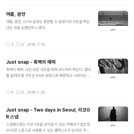
여름, 광안
글 내용
여름, 광안, 2018 말로는 표현할 수 없었기에 사진을 찍는
다는 것을 오랜만에 느꼈다.
작성시간
3
0
2018. 7. 15.
Just snap - 흑백의 매력
글 내용
흑백의 매력. 나는 모든 사진을 흑백 모드에서 찍는다. 컬러
를 살려야 할 사진은 RAW 보정으로 복원하고 나머지는 흑
백 그대로의 느낌으로 저장해둔다. 색이 없는 세상이 참 좋
다. 같은 사물이라도 완전히 달라보이는 느낌. 색이 사라지
작성시간
0
0
2018. 1. 24.
는 것만으로도 초현실적인 감각이 살아가는 것 같다.
Just snap - Two days in Seoul, 리코G
R 스냅
글 내용
스냅용으로는 리코 GR을 넘어설 수 있는 카메라가 없는듯.
(비슷한 느낌으로 사용할 수 있는 쿨픽스A가 있지만) 주머