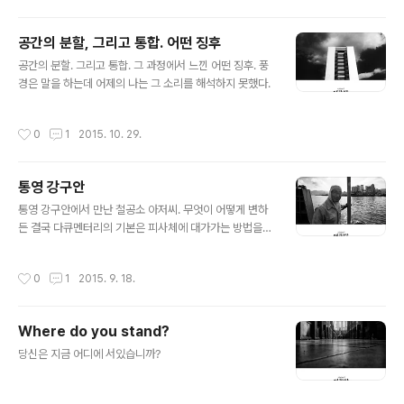
공간의 분할, 그리고 통합. 어떤 징후
글 내용
공간의 분할. 그리고 통합. 그 과정에서 느낀 어떤 징후. 풍
경은 말을 하는데 어제의 나는 그 소리를 해석하지 못했다.
작성시간
0
1
2015. 10. 29.
통영 강구안
글 내용
통영 강구안에서 만난 철공소 아저씨. 무엇이 어떻게 변하
든 결국 다큐멘터리의 기본은 피사체에 대가가는 방법을
이해하는 것부터 시작되는 것 같다. 그것이 사람이든 사물
이든.
작성시간
0
1
2015. 9. 18.
Where do you stand?
글 내용
당신은 지금 어디에 서있습니까?