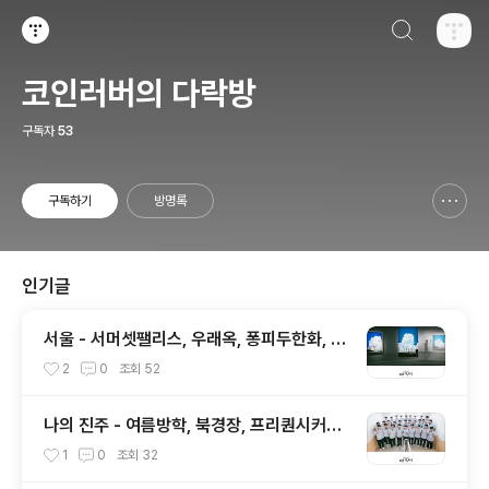
검색하기
티스토리
코인러버의 다락방
구독자
53
구독하기
방명록
신고하기 레이어
열기
인기글
서울 - 서머셋팰리스, 우래옥, 퐁피두한화, 스
물트론스텔레, 안덕, 위아마틴파
2
0
조회
52
나의 진주 - 여름방학, 북경장, 프리퀀시커피,
말띠고개, 책강, 다원, 피베리진주
1
0
조회
32